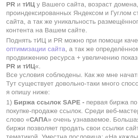
PR
и
тИЦ
у Вашего сайта, возраст домена
проиндексированных Яндексом и Гуглом с
сайта, а так же уникальность размещённо
контента на Вашем сайте.
Поднять тИЦ и PR можно при помощи кач
оптимизации сайта
, а так же определённо
продвижению ресурса + увеличению показ
PR и тИЦ
«.
Все условия соблюдены. Как же мне начат
Тут существует довольно-таки много спос
я опишу ниже:
1)
Биржа ссылок SAPE -
первая биржа п
покупке-продаже ссылок. Среди веб-масте
слово «
САПА
» очень узнаваемое. Больша
биржи позволяет продать свои ссылки сай
тематикой. Уместна пословица: «На кажды