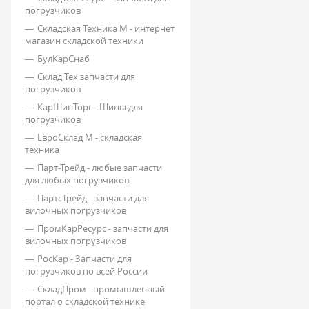
погрузчиков
Складская Техника М - интернет
магазин складской техники
БулКарСнаб
Склад Тех запчасти для
погрузчиков
КарШинТорг - Шины для
погрузчиков
ЕвроСклад М - складская
техника
Парт-Трейд - любые запчасти
для любых погрузчиков
ПартсТрейд - запчасти для
вилочных погрузчиков
ПромКарРесурс - запчасти для
вилочных погрузчиков
РосКар - Запчасти для
погрузчиков по всей России
СкладПром - промышленный
портал о складской технике