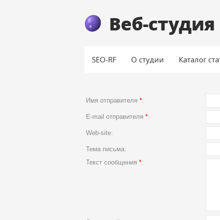
Веб-студия 
SEO-RF
О студии
Каталог ст
Имя отправителя
*
:
E-mail отправителя
*
:
Web-site:
Тема письма:
Текст сообщения
*
: