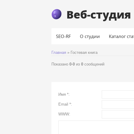
Веб-студия 
SEO-RF
О студии
Каталог ст
Главная
»
Гостевая книга
Показано
0
-
0
из
0
сообщений
Имя *:
Email *:
WWW: