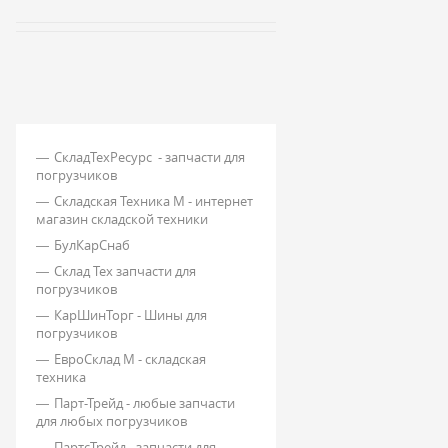
СкладТехРесурс - запчасти для
погрузчиков
Складская Техника М - интернет
магазин складской техники
БулКарСнаб
Склад Тех запчасти для
погрузчиков
КарШинТорг - Шины для
погрузчиков
ЕвроСклад М - складская
техника
Парт-Трейд - любые запчасти
для любых погрузчиков
ПартсТрейд - запчасти для